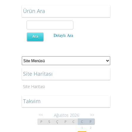
Ürün Ara
Detaylı Ara
Site Haritası
Site Haritası
Takvim
Ağustos 2026
<<
>>
P
S
Ç
P
C
C
P
1
2