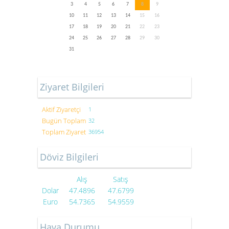
3
4
5
6
7
8
9
10
11
12
13
14
15
16
17
18
19
20
21
22
23
24
25
26
27
28
29
30
31
Ziyaret Bilgileri
Aktif Ziyaretçi
1
Bugün Toplam
32
Toplam Ziyaret
36954
Döviz Bilgileri
Alış
Satış
Dolar
47.4896
47.6799
Euro
54.7365
54.9559
Hava Durumu